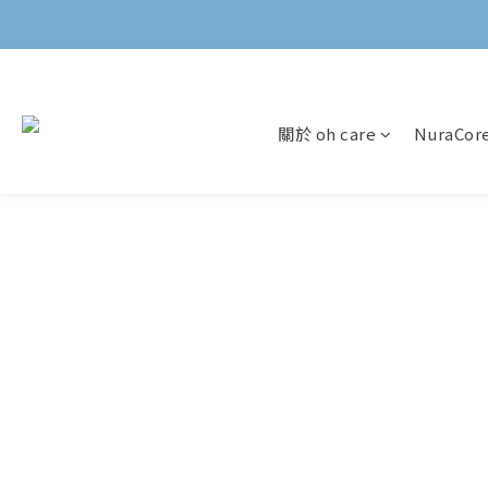
關於 oh care
NuraCo