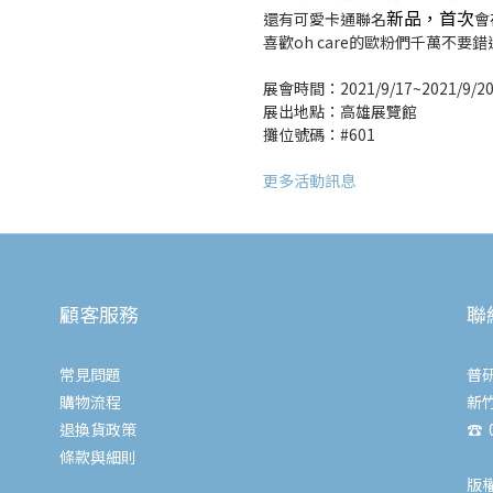
新品，首次
還有可愛卡通聯名
會
喜歡oh care的歐粉們千萬不要
展會時間：2021/9/17~2021/9/2
展出地點：高雄展覽館
攤位號碼：#601
更多活動訊息
顧客服務
聯
常見問題
普
購物流程
新
退換貨政策
☎ 0
條款與細則
版權