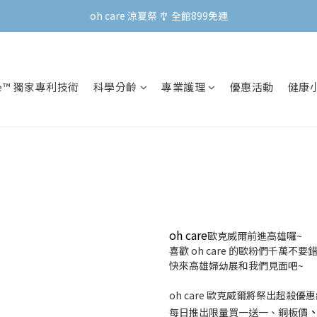
oh care 涼夏祭 🎐 全館899免運
oh care 涼夏祭 🎐 全館899免運
會員專屬 | 點數兌換禮新上線！
oh care 涼夏祭 🎐 全館899免運
re™ 獨家專利技術
科學分齡
專業護理
優惠活動
健康
oh care
歐克威爾前進高雄囉~
喜歡 oh care 的歐粉們千萬不要
快來高雄婦幼展和我們見面吧~
oh care 歐克威爾將祭出超殺優
每日推出限量買一送一、銅板價