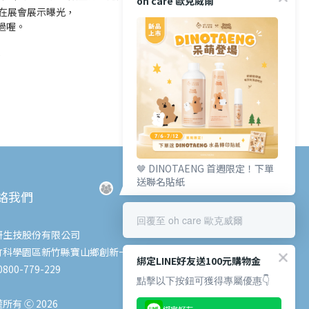
oh care 歐克威爾
在展會展示曝光，
錯過喔。
0
🤎 DINOTAENG 首週限定！下單
送聯名貼紙
絡我們
回覆至 oh care 歐克威爾
研生技股份有限公司
竹科學園區新竹縣寶山鄉創新一路6號
綁定LINE好友送100元購物金
800-779-229
點擊以下按鈕可獲得專屬優惠👇
所有 Ⓒ 2026
綁定好友