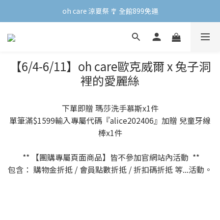
oh care 涼夏祭 🎐 全館899免運
oh care 涼夏祭 🎐 全館899免運
會員專屬 | 點數兌換禮新上線！
oh care 涼夏祭 🎐 全館899免運
【6/4-6/11】oh care歐克威爾 x 兔子洞
裡的愛麗絲
下單即贈 瑪莎洗手慕斯x1件
單筆滿$1599輸入專屬代碼『alice202406』加贈 兒童牙線
棒x1件
** 【團購專屬頁面商品】皆不參加官網站內活動 **
包含： 購物金折抵 / 會員點數折抵 / 折扣碼折抵 等...活動。