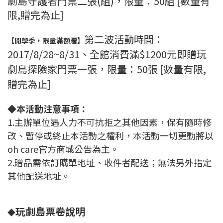
劇島守護者門票二張(組)，限量：50組 [數量有
限,贈完為止]
第二波活動時間：
【開學季，限量滿額贈】
2017/8/28~8/31、全館消費滿$1200元即贈玩
劇島探險家門票一張，限量：50張 [數量有限,
贈完為止]
◆
本活動注意事項：
1.主辦單位遇人力不可抗拒之其他因素，保有隨時修
改、暫停或終止本活動之權利，本活動一切更動將以
oh care官方商城公告為主。
2.贈品需依訂購單地址、收件者配送；無法另外指定
其他配送地址。
玩劇島票卷說明
◆