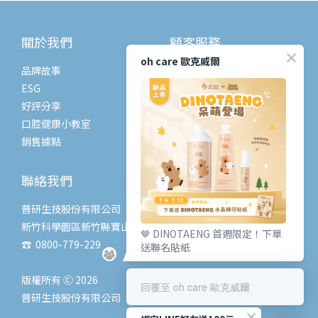
關於我們
顧客服務
oh care 歐克威爾
品牌故事
常見問題
ESG
購物流程
好評分享
退換貨政策
口腔健康小教室
條款與細則
銷售據點
聯絡我們
普研生技股份有限公司
新竹科學園區新竹縣寶山鄉創新一路6號
🤎 DINOTAENG 首週限定！下單
☎ 0800-779-229
送聯名貼紙
版權所有 Ⓒ 2026
回覆至 oh care 歐克威爾
普研生技股份有限公司