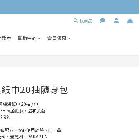
找商品
小教室
幫助中心
會員優惠
立即購買
紙巾20抽隨身包
潔膚濕紙巾 20抽 / 包
13+ 抗菌胜肽，溫和抗菌
9.9%
低敏配方，安心使用於臉、口、鼻
料、螢光劑、PARABEN