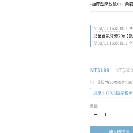
-加厚型壓紋紙巾，柔
至
08/11 16:00
截止
全
兒童含氟牙膏20g ( 數
至
08/11 16:00
截止
全
NT$300
NT$199
包
: 濕紙巾(20抽隨身包)
濕紙巾(20抽隨身包)
數量
加入購物車