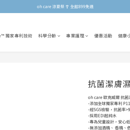
oh care 涼夏祭 🎐 全館899免運
oh care 涼夏祭 🎐 全館899免運
會員專屬 | 點數兌換禮新上線！
oh care 涼夏祭 🎐 全館899免運
re™ 獨家專利技術
科學分齡
專業護理
優惠活動
健康
抗菌潔膚濕
oh care 歐克威爾 抗菌
-添加全球獨家專利 P1
-經SGS檢驗，抗菌率>9
-採用EDI超純水
-專為兒童設計，安心
-無添加酒精、 香精、色