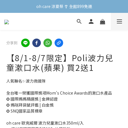
oh care 涼夏祭 🎐 全館899免運
oh care 涼夏祭 🎐 全館899免運
會員專屬 | 點數兌換禮新上線！
oh care 涼夏祭 🎐 全館899免運
分享到
【8/1-8/7限定】Poli波力兒
童漱口水(蘋果) 買2送1
人氣聯名✨波力救援隊
全台唯一榮獲國際獎項Mom's Choice Awards的漱口水產品
✪ 國際媽媽精選獎 | 金牌認證
✪ 媽咪拜袋鼠評鑑 | 白金獎
✪ SNQ國家品質標章
oh care 歐克威爾 波力兒童漱口水350ml/入