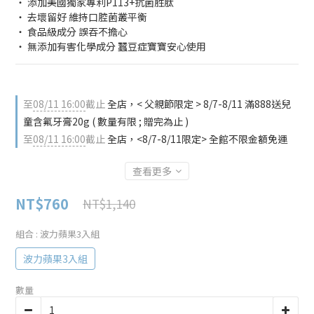
‧ 添加美國獨家專利P113+抗菌胜肽
‧ 去壞留好 維持口腔菌叢平衡
‧ 食品級成分 誤吞不擔心
‧ 無添加有害化學成分 蠶豆症寶寶安心使用
至
08/11 16:00
截止
全店，< 父親節限定 > 8/7-8/11 滿888送兒
童含氟牙膏20g ( 數量有限 ; 贈完為止 )
至
08/11 16:00
截止
全店，<8/7-8/11限定> 全館不限金額免運
查看更多
NT$760
NT$1,140
組合
: 波力蘋果3入組
波力蘋果3入組
數量