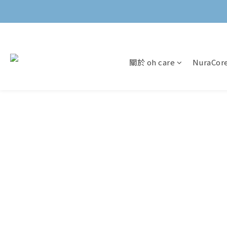
關於 oh care
NuraCo