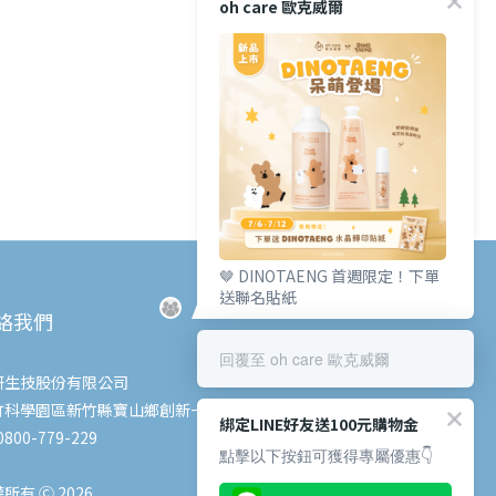
oh care 歐克威爾
🤎 DINOTAENG 首週限定！下單
送聯名貼紙
絡我們
回覆至 oh care 歐克威爾
研生技股份有限公司
竹科學園區新竹縣寶山鄉創新一路6號
綁定LINE好友送100元購物金
800-779-229
點擊以下按鈕可獲得專屬優惠👇
所有 Ⓒ 2026