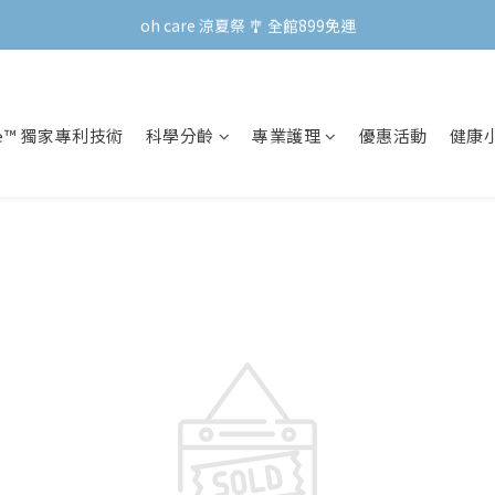
oh care 涼夏祭 🎐 全館899免運
oh care 涼夏祭 🎐 全館899免運
會員專屬 | 點數兌換禮新上線！
oh care 涼夏祭 🎐 全館899免運
re™ 獨家專利技術
科學分齡
專業護理
優惠活動
健康