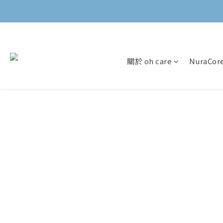
關於 oh care
NuraCo