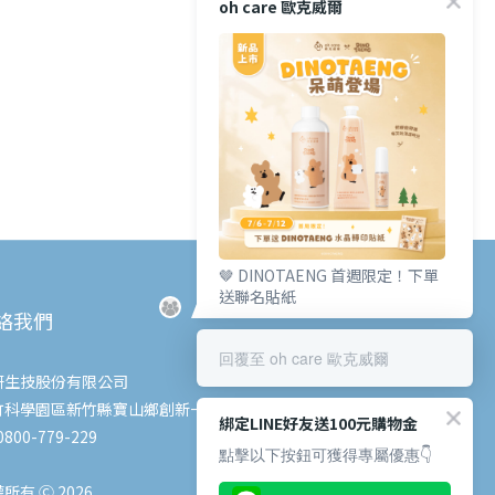
oh care 歐克威爾
🤎 DINOTAENG 首週限定！下單
送聯名貼紙
絡我們
回覆至 oh care 歐克威爾
研生技股份有限公司
竹科學園區新竹縣寶山鄉創新一路6號
綁定LINE好友送100元購物金
800-779-229
點擊以下按鈕可獲得專屬優惠👇
所有 Ⓒ 2026