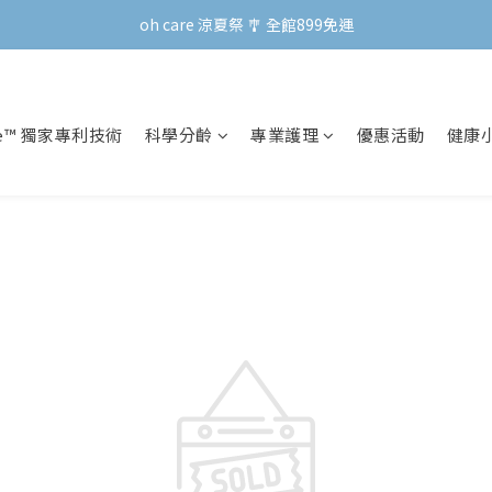
oh care 涼夏祭 🎐 全館899免運
oh care 涼夏祭 🎐 全館899免運
會員專屬 | 點數兌換禮新上線！
oh care 涼夏祭 🎐 全館899免運
re™ 獨家專利技術
科學分齡
專業護理
優惠活動
健康