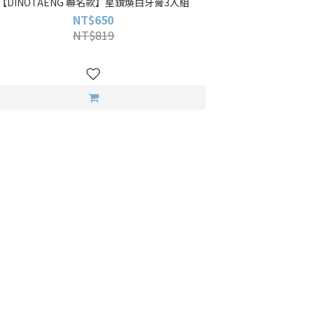
【DINOTAENG 聯名款】星鑽煥白牙膏3入組
NT$650
NT$819