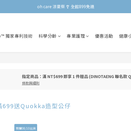
oh care 涼夏祭 🎐 全館899免運
oh care 涼夏祭 🎐 全館899免運
會員專屬 | 點數兌換禮新上線！
oh care 涼夏祭 🎐 全館899免運
re™ 獨家專利技術
科學分齡
專業護理
優惠活動
健康
指定商品：滿 NT$699 即享 1 件贈品 (DINOTAENG 聯名款
條款與細則
】滿699送Quokka造型公仔
預購08/10出貨