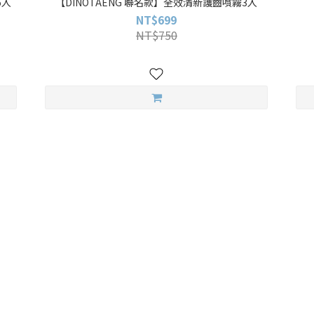
6入
【DINOTAENG 聯名款】全效清新護齒噴霧3入
NT$699
NT$750